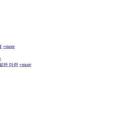
결
+more
e
발판 마련
+more